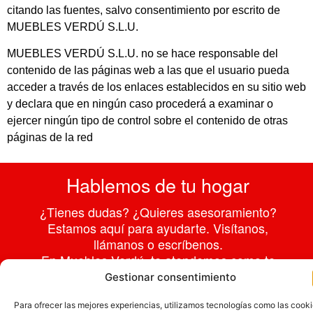
citando las fuentes, salvo consentimiento por escrito de
MUEBLES VERDÚ S.L.U.
MUEBLES VERDÚ S.L.U. no se hace responsable del
contenido de las páginas web a las que el usuario pueda
acceder a través de los enlaces establecidos en su sitio web
y declara que en ningún caso procederá a examinar o
ejercer ningún tipo de control sobre el contenido de otras
páginas de la red
Hablemos de tu hogar
¿Tienes dudas? ¿Quieres asesoramiento?
Estamos aquí para ayudarte. Visítanos,
llámanos o escríbenos.
En Muebles Verdú, te atendemos como te
mereces.
Gestionar consentimiento
Para ofrecer las mejores experiencias, utilizamos tecnologías como las cook